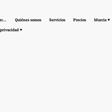
Autoescuela Ámbar | Murcia y Alcantarilla
Quiénes somos
Servicios
Precios
Murcia
 privacidad