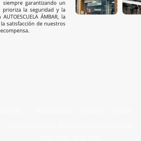
e, siempre garantizando un
prioriza la seguridad y la
En AUTOESCUELA ÁMBAR, la
 la satisfacción de nuestros
recompensa.
Autoescuela Ámbar | Murcia y Alcantarilla
Quiénes somos
Servicios
Precios
©Derechos de autor. Todos los derechos reservados.